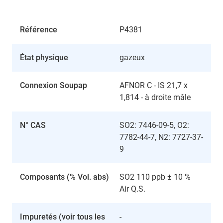
Référence
P4381
État physique
gazeux
Connexion Soupap
AFNOR C - IS 21,7 x
1,814 - à droite mâle
N° CAS
SO2: 7446-09-5, O2:
7782-44-7, N2: 7727-37-
9
Composants (% Vol. abs)
SO2 110 ppb ± 10 %
Air Q.S.
Impuretés (voir tous les
-