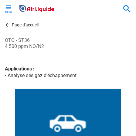
Skip
to
main
content
Page d'accueil
OTO - ST36
4 500 ppm NO/N2
Applications :
• Analyse des gaz d'échappement