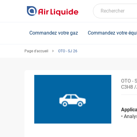
Skip
to
Rechercher
main
content
Commandez votre gaz
Commandez votre équ
Page d'accueil
OTO - SJ 26
OTO - 
C3H8 /
Applica
• Anal