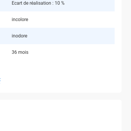
Ecart de réalisation : 10 %
incolore
inodore
36 mois
t