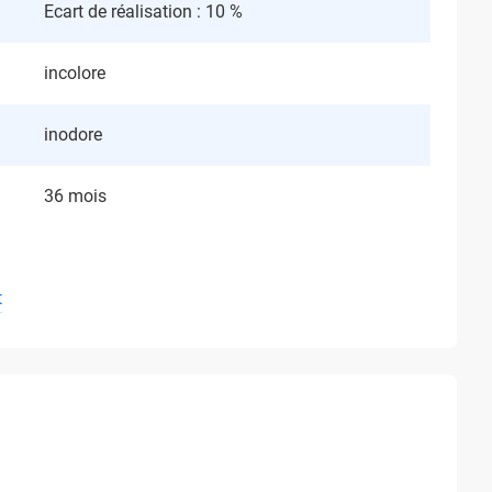
Ecart de réalisation : 10 %
incolore
inodore
36 mois
t