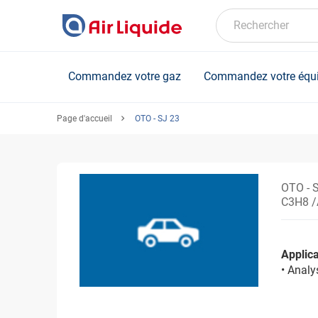
Skip
to
Rechercher
main
content
Commandez votre gaz
Commandez votre équ
Page d'accueil
OTO - SJ 23
OTO - 
C3H8 /
Applica
• Anal