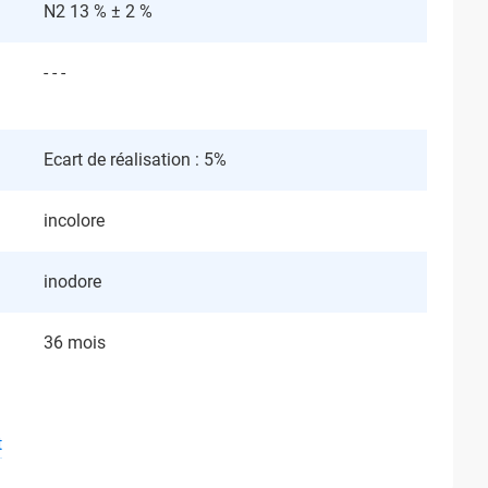
N2 13 % ± 2 %
- - -
Ecart de réalisation : 5%
incolore
inodore
36 mois
t