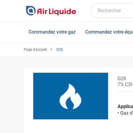
Skip
to
Rechercher
main
content
Commandez votre gaz
Commandez votre équ
Page d'accueil
G26
G26
7% C3
Applica
• Gaz d