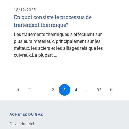
18/12/2025
En quoi consiste le processus de
traitement thermique?
Les traitements thermiques s'effectuent sur
plusieurs matériaux, principalement sur les
métaux, les aciers et les alliages tels que les
cuivreux.La plupart ...
1
…
2
3
4
…
32
Previous
First
Page
Current
Page
Last
Page
Pagination
page
page
page
page
suivante
ACHETEZ DU GAZ
Gaz industriel