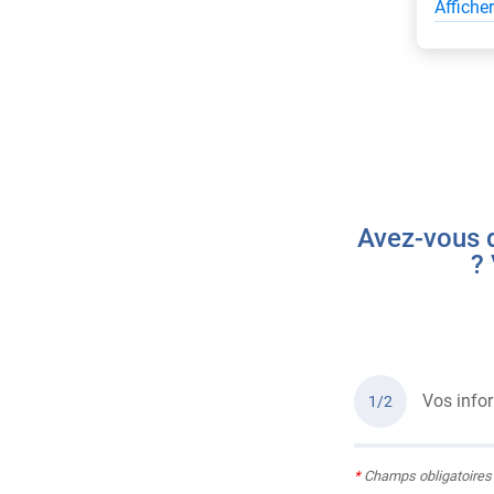
Affiche
Avez-vous d
? 
Vos info
1/2
*
Champs obligatoires