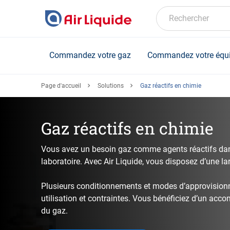
Skip
to
Rechercher
main
content
Commandez votre gaz
Commandez votre équ
Page d'accueil
Solutions
Gaz réactifs en chimie
Gaz réactifs en chimie
Vous avez un besoin gaz comme agents réactifs dans
laboratoire. Avec Air Liquide, vous disposez d’une 
Plusieurs conditionnements et modes d’approvision
utilisation et contraintes. Vous bénéficiez d’un a
du gaz.