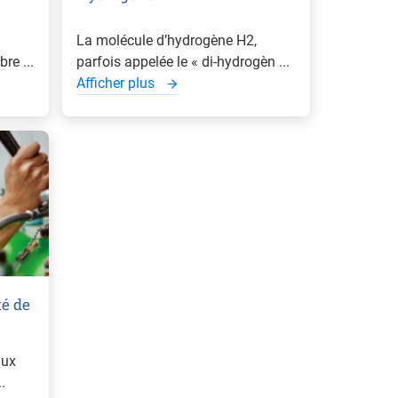
La molécule d’hydrogène H2,
re ...
parfois appelée le « di-hydrogèn ...
Afficher plus
té de
aux
.