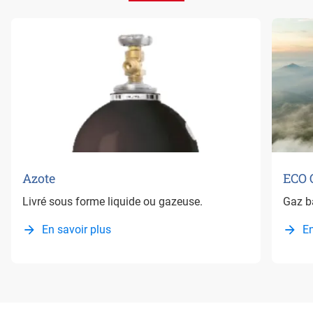
Azote
ECO 
Livré sous forme liquide ou gazeuse.
Gaz ba
En savoir plus
En