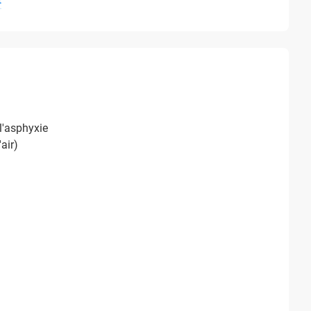
l'asphyxie
air)