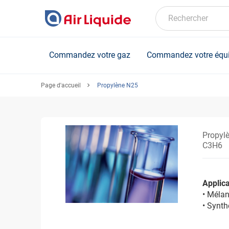
Skip
to
Rechercher
main
content
Commandez votre gaz
Commandez votre équ
Page d'accueil
Propylène N25
Propyl
C3H6
Applica
• Mélan
• Synt