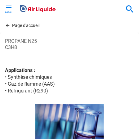
Skip
to
main
content
Page d'accueil
PROPANE N25
C3H8
Applications :
• Synthèse chimiques
• Gaz de flamme (AAS)
• Réfrigérant (R290)