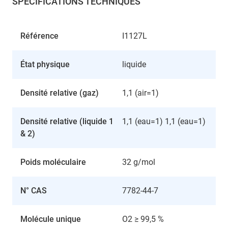
SPÉCIFICATIONS TECHNIQUES
Référence
I1127L
État physique
liquide
Densité relative (gaz)
1,1 (air=1)
Densité relative (liquide 1
1,1 (eau=1) 1,1 (eau=1)
& 2)
Poids moléculaire
32 g/mol
N° CAS
7782-44-7
Molécule unique
O2 ≥ 99,5 %