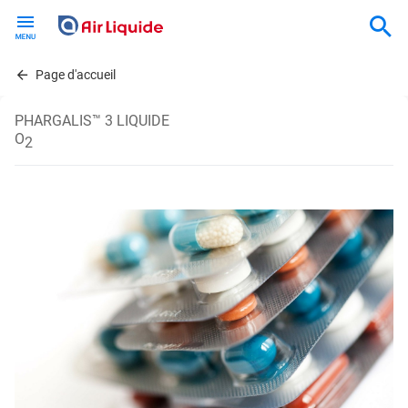
Skip
to
main
content
Page d'accueil
PHARGALIS™ 3 LIQUIDE
O
2