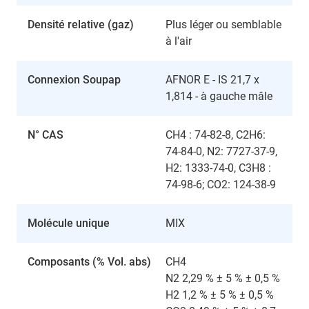
Densité relative (gaz)
Plus léger ou semblable
à l'air
Connexion Soupap
AFNOR E - IS 21,7 x
1,814 - à gauche mâle
N° CAS
CH4 : 74-82-8, C2H6:
74-84-0, N2: 7727-37-9,
H2: 1333-74-0, C3H8 :
74-98-6; CO2: 124-38-9
Molécule unique
MIX
Composants (% Vol. abs)
CH4
N2 2,29 % ± 5 % ± 0,5 %
H2 1,2 % ± 5 % ± 0,5 %