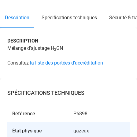
description
spécifications techniques
sécurité & t
DESCRIPTION
Mélange d'ajustage H
GN
2
Consultez
la liste des portées d'accréditation
SPÉCIFICATIONS TECHNIQUES
Référence
P6898
État physique
gazeux