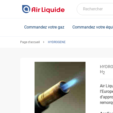
Skip
to
Rechercher
main
content
Commandez votre gaz
Commandez votre équ
Page d'accueil
HYDROGENE
HYDRO
H
2
Air Liq
l’Europ
d’appro
remorqu