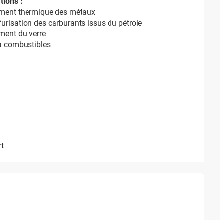
tions :
tement thermique des métaux
furisation des carburants issus du pétrole
ement du verre
 à combustibles
rt