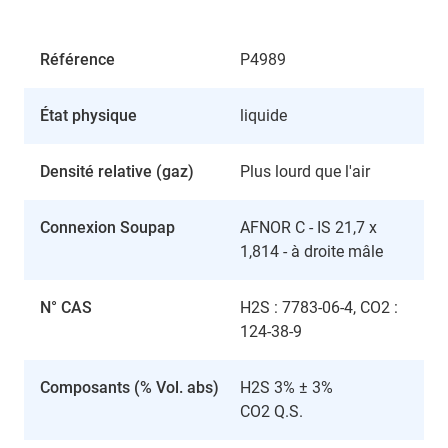
Référence
P4989
État physique
liquide
Densité relative (gaz)
Plus lourd que l'air
Connexion Soupap
AFNOR C - IS 21,7 x
1,814 - à droite mâle
N° CAS
H2S : 7783-06-4, CO2 :
124-38-9
Composants (% Vol. abs)
H2S 3% ± 3%
CO2 Q.S.