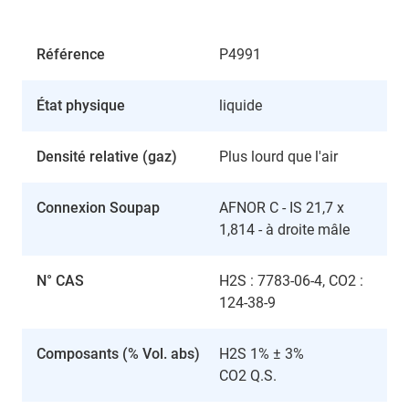
Référence
P4991
État physique
liquide
Densité relative (gaz)
Plus lourd que l'air
Connexion Soupap
AFNOR C - IS 21,7 x
1,814 - à droite mâle
N° CAS
H2S : 7783-06-4, CO2 :
124-38-9
Composants (% Vol. abs)
H2S 1% ± 3%
CO2 Q.S.