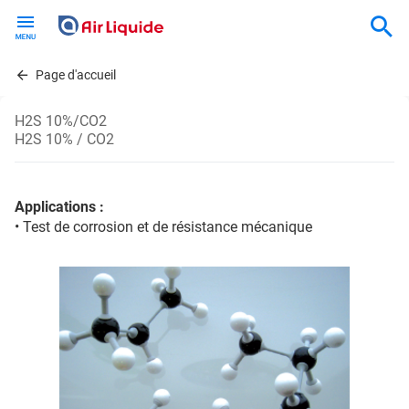
Skip
to
main
content
Page d'accueil
H2S 10%/CO2
H2S 10% / CO2
Applications :
• Test de corrosion et de résistance mécanique