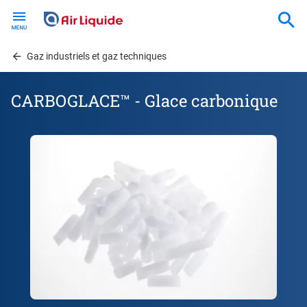
Skip
to
main
content
Gaz industriels et gaz techniques
CARBOGLACE™ - Glace carbonique