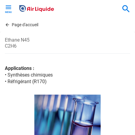
Skip
to
main
content
Page d'accueil
Ethane N45
C2H6
Applications :
• Synthèses chimiques
• Réfrigérant (R170)