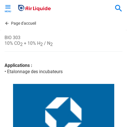
Skip
to
main
content
Page d'accueil
BIO 303
10% CO
+ 10% H
/ N
2
2
2
Applications :
• Etalonnage des incubateurs