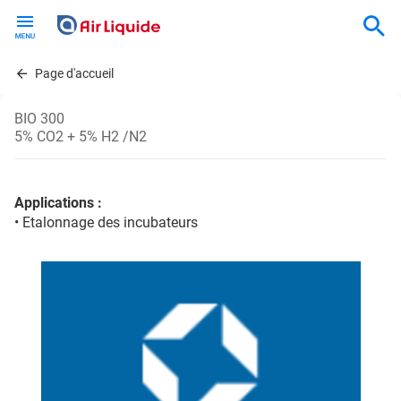
Skip
to
main
content
Page d'accueil
BIO 300
5% CO2 + 5% H2 /N2
Applications :
• Etalonnage des incubateurs