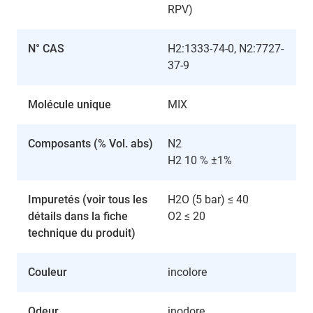
RPV)
N° CAS
H2:1333-74-0, N2:7727-
37-9
Molécule unique
MIX
Composants (% Vol. abs)
N2
H2 10 % ±1%
Impuretés (voir tous les
H2O (5 bar) ≤ 40
détails dans la fiche
O2 ≤ 20
technique du produit)
Couleur
incolore
Odeur
inodore