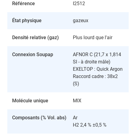
Référence
I2512
État physique
gazeux
Densité relative (gaz)
Plus lourd que l'air
Connexion Soupap
AFNOR C (21,7 x 1,814
SI - à droite mâle)
EXELTOP : Quick Argon
Raccord cadre : 38x2
(S)
Molécule unique
MIX
Composants (% Vol. abs)
Ar
H2 2,4 % ±0,5 %