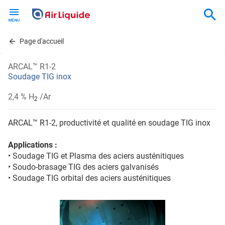
Skip
to
main
content
Page d'accueil
ARCAL™ R1-2
Soudage TIG inox
2,4 % H
/Ar
2
ARCAL™ R1-2, productivité et qualité en soudage TIG inox
Applications :
• Soudage TIG et Plasma des aciers austénitiques
• Soudo-brasage TIG des aciers galvanisés
• Soudage TIG orbital des aciers austénitiques