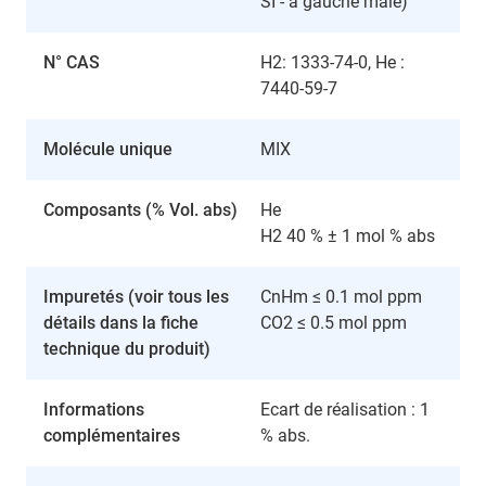
SI - à gauche mâle)
N° CAS
H2: 1333-74-0, He :
7440-59-7
Molécule unique
MIX
Composants (% Vol. abs)
He
H2 40 % ± 1 mol % abs
Impuretés (voir tous les
CnHm ≤ 0.1 mol ppm
détails dans la fiche
CO2 ≤ 0.5 mol ppm
technique du produit)
Informations
Ecart de réalisation : 1
complémentaires
% abs.