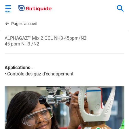
Skip
to
main
content
Page d'accueil
ALPHAGAZ™ Mix 2 QCL NH3 45ppm/N2
45 ppm NH3 /N2
Applications :
• Contrôle des gaz d'échappement