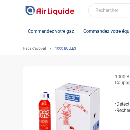
Skip
to
Rechercher
main
content
Commandez votre gaz
Commandez votre équ
Page d'accueil
1000 BULLES
1000 
Coupage
•Détect
•Recher