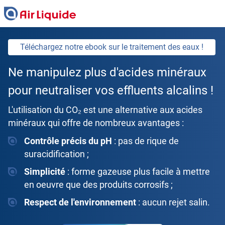
Skip
to
main
content
Téléchargez notre ebook sur le traitement des eaux !
Ne manipulez plus d'acides minéraux
pour neutraliser vos effluents alcalins !
L'utilisation du CO₂ est une alternative aux acides
minéraux qui offre de nombreux avantages :
Contrôle précis du pH
: pas de rique de
suracidification ;
Simplicité
: forme gazeuse plus facile à mettre
en oeuvre que des produits corrosifs ;
Respect de l'environnement
: aucun rejet salin.