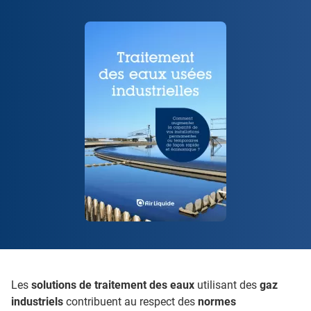
Les
solutions de traitement des eaux
utilisant des
gaz
industriels
contribuent au respect des
normes